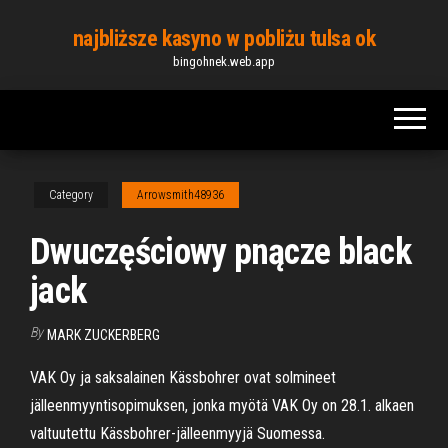
Skip
najbliższe kasyno w pobliżu tulsa ok
to
bingohnek.web.app
the
content
Category
Arrowsmith48936
Dwuczęściowy pnącze black
jack
By
MARK ZUCKERBERG
VAK Oy ja saksalainen Kässbohrer ovat solmineet
jälleenmyyntisopimuksen, jonka myötä VAK Oy on 28.1. alkaen
valtuutettu Kässbohrer-jälleenmyyjä Suomessa.