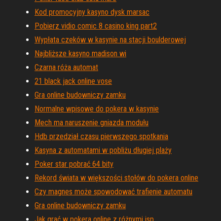
Kod promocyjny kasyno dysk marsac
Pobierz vidio comic 8 casino king part2
Wypłata czeków w kasynie na stacji boulderowej
Najbliższe kasyno madison wi
Czarna róża automat
21 black jack online vose
Gra online budowniczy zamku
Normalne wpisowe do pokera w kasynie
Mech ma naruszenie gniazda modułu
Hdb przedział czasu pierwszego spotkania
Kasyna z automatami w pobliżu długiej plaży
Poker star pobrać 64 bity
Rekord świata w większości stołów do pokera online
Czy magnes może spowodować trafienie automatu
Gra online budowniczy zamku
Jak grać w pokera online z różnymi isp