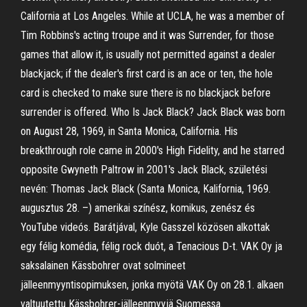
California at Los Angeles. While at UCLA, he was a member of
Tim Robbins's acting troupe and it was Surrender, for those
games that allow it, is usually not permitted against a dealer
blackjack; if the dealer's first card is an ace or ten, the hole
card is checked to make sure there is no blackjack before
surrender is offered. Who Is Jack Black? Jack Black was born
on August 28, 1969, in Santa Monica, California. His
breakthrough role came in 2000's High Fidelity, and he starred
opposite Gwyneth Paltrow in 2001's Jack Black, születési
nevén: Thomas Jack Black (Santa Monica, Kalifornia, 1969.
augusztus 28. –) amerikai színész, komikus, zenész és
YouTube videós. Barátjával, Kyle Gasszel közösen alkottak
egy félig komédia, félig rock duót, a Tenacious D-t. VAK Oy ja
saksalainen Kässbohrer ovat solmineet
jälleenmyyntisopimuksen, jonka myötä VAK Oy on 28.1. alkaen
valtuutettu Kässbohrer-jälleenmyyjä Suomessa.