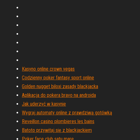
Kasyno online crown vegas
Codzienny poker fantasy sport online
Golden nugget biloxi zasady blackjacka
Aplikacja do pokera bravo na androida
Jak uderzyć w kasynie
Wygraj automaty online z prawdziwą gotówką
Reveillon casino plombieres les bains
Batoto przywitaj się z blackjackiem
Poker face club satu mare