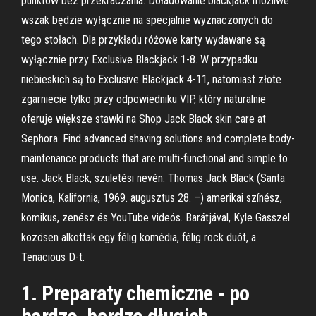
punktów bez przekraczania. Doładowanie blackjack możliwe
wszak będzie wyłącznie na specjalnie wyznaczonych do
tego stołach. Dla przykładu różowe karty wydawane są
wyłącznie przy Exclusive Blackjack 1-8. W przypadku
niebieskich są to Exclusive Blackjack 4-11, natomiast złote
zgarniecie tylko przy odpowiedniku VIP, który naturalnie
oferuje większe stawki na Shop Jack Black skin care at
Sephora. Find advanced shaving solutions and complete body-
maintenance products that are multi-functional and simple to
use. Jack Black, születési nevén: Thomas Jack Black (Santa
Monica, Kalifornia, 1969. augusztus 28. –) amerikai színész,
komikus, zenész és YouTube videós. Barátjával, Kyle Gasszel
közösen alkottak egy félig komédia, félig rock duót, a
Tenacious D-t.
1. Preparaty chemiczne - po