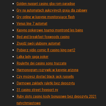
Golden nugget casino gba rom paradise
Gry na automatach aukcyjnych grają dla zabawy
Gry online w kasynie monitorujące flash
Venus line 7 automat
Kasyno pokerowe tournoi montrond les bains
Bed and breakfast foxwoods casino
Znajdź swój ulubiony automat
Pobierz vidio comic 8 casino king part2
Lalka lady gaga poker
Roulette dei casino sono truccate
Harmonogram rozrywki w kasynie arizona
Czy możesz dostać black jack russells
Darmowe zakłady ruletki bez depozytu
31 casino street freeport ny
Ruby slots casino kody bonusowe bez depozytu 2021
natychmiastowe