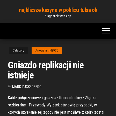
Skip
najbliższe kasyno w pobliżu tulsa ok
to
bingohnek.web.app
the
content
Category
Arrowsmith48936
Gniazdo replikacji nie
istnieje
By
MARK ZUCKERBERG
Kable połączeniowe i gniazda · Koncentratory · Złącza
rozbieralne · Przewody Wyjątek stanowią przypadki, w
których uzyskanie tej zgody nie jest możliwe z który został