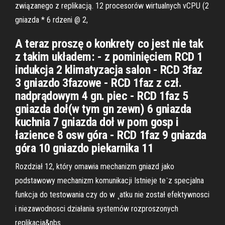
związanego z replikacją. 12 procesorów wirtualnych vCPU (2
gniazda * 6 rdzeni @ 2,
A teraz proszę o konkrety co jest nie tak
z takim układem: - z pominięciem RCD 1
indukcja 2 klimatyzacja salon - RCD 3faz
3 gniazdo 3fazowe - RCD 1faz z czł.
nadprądowym 4 gn. piec - RCD 1faz 5
gniazda doł(w tym gn zewn) 6 gniazda
kuchnia 7 gniazda doł w pom gosp i
łazience 8 osw góra - RCD 1faz 9 gniazda
góra 10 gniazdo piekarnika 11
Rozdział 12, który omawia mechanizm gniazd jako
podstawowy mechanizm komunikacji Istnieje te˙z specjalna
funkcja do testowania czy do w ˛atku nie został efektywnosci
i niezawodnosci działania systemów rozproszonych
replikacja&nbs