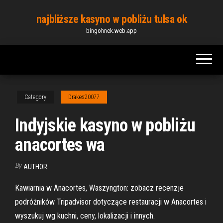
Skip
najbliższe kasyno w pobliżu tulsa ok
to
bingohnek.web.app
the
content
Category
Drakes20077
Indyjskie kasyno w pobliżu
anacortes wa
By
AUTHOR
Kawiarnia w Anacortes, Waszyngton: zobacz recenzje
podróżników Tripadvisor dotyczące restauracji w Anacortes i
wyszukuj wg kuchni, ceny, lokalizacji i innych.