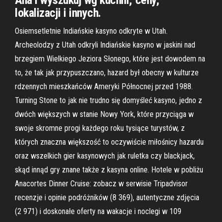
Ana i wyszukuj wg kuchni, ceny,
lokalizacji i innych.
Osiemsetletnie Indiańskie kasyno odkryte w Utah.
Archeolodzy z Utah odkryli Indiańskie kasyno w jaskini nad
brzegiem Wielkiego Jeziora Słonego, które jest dowodem na
to, że tak jak przypuszczano, hazard był obecny w kulturze
rdzennych mieszkańców Ameryki Północnej przed 1988.
Turning Stone to jak nie trudno się domyśleć kasyno, jedno z
dwóch większych w stanie Nowy York, które przyciąga w
swoje skromne progi każdego roku tysiące turystów, z
których znaczna większość to oczywiście miłośnicy hazardu
oraz wszelkich gier kasynowych jak ruletka czy blackjack,
skąd innąd gry znane także z kasyna online. Hotele w pobliżu
Anacortes Dinner Cruise: zobacz w serwisie Tripadvisor
recenzje i opinie podróżników (8 369), autentyczne zdjęcia
(2 971) i doskonałe oferty na wakacje i noclegi w 109