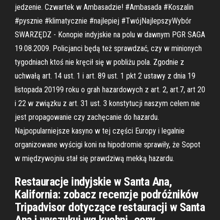
jedzenie. Czwartek w Ambasadzie! #Ambasada #Koszalin
#pysznie #klimatycznie #najlepiej #TwójNajlepszyWybór
SWARZĘDZ - Konopie indyjskie na polu w dawnym PGR SAGA
19.08.2009. Policjanci będą też sprawdzać, czy w minionych
tygodniach ktoś nie kręcił się w pobliżu pola. Zgodnie z
uchwałą art. 14 ust. 1 i art. 89 ust. 1 pkt 2 ustawy z dnia 19
listopada 20199 roku o grah hazardowych z art. 2, art.7, art 20
i 22 w związku z art. 31 ust. 3 konstytucji naszym celem nie
jest propagowanie czy zachęcanie do hazardu.
Najpopularniejsze kasyno w tej części Europy i legalnie
organizowane wyścigi koni na hipodromie sprawiły, że Sopot
w międzywojniu stał się prawdziwą mekką hazardu.
Restauracje indyjskie w Santa Ana,
Kalifornia: zobacz recenzje podróżników
Tripadvisor dotyczące restauracji w Santa