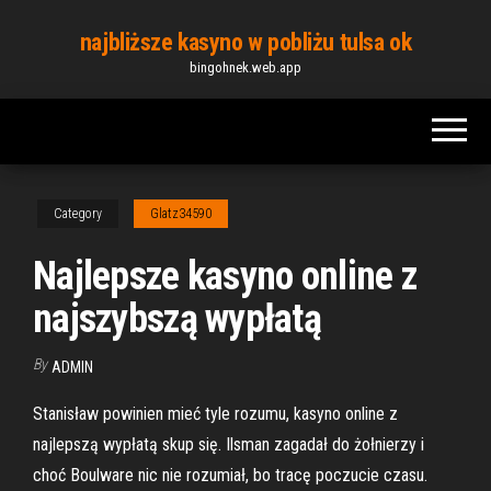
Skip
najbliższe kasyno w pobliżu tulsa ok
to
bingohnek.web.app
the
content
Category
Glatz34590
Najlepsze kasyno online z
najszybszą wypłatą
By
ADMIN
Stanisław powinien mieć tyle rozumu, kasyno online z
najlepszą wypłatą skup się. Ilsman zagadał do żołnierzy i
choć Boulware nic nie rozumiał, bo tracę poczucie czasu.