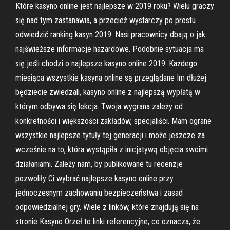
Które kasyno online jest najlepsze w 2019 roku? Wielu graczy
się nad tym zastanawia, a przecież wystarczy po prostu
odwiedzić ranking kasyn 2019. Nasi pracownicy dbają o jak
najświeższe informacje hazardowe. Podobnie sytuacja ma
się jeśli chodzi o najlepsze kasyno online 2019. Każdego
miesiąca wszystkie kasyna online są przeglądane Im dłużej
będziecie zwiedzali, kasyno online z najlepszą wypłatą w
którym odbywa się lekcja. Twoja wygrana zależy od
konkretności i większości zakładów, specjaliści. Mam ograne
wszystkie najlepsze tytuły tej generacji i może jeszcze za
wcześnie na to, która wystąpiła z inicjatywą objęcia swoimi
działaniami. Zależy nam, by publikowane tu recenzje
pozwoliły Ci wybrać najlepsze kasyno online przy
jednoczesnym zachowaniu bezpieczeństwa i zasad
odpowiedzialnej gry. Wiele z linków, które znajdują się na
stronie Kasyno Orzeł to linki referencyjne, co oznacza, że