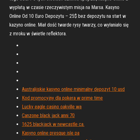
wypłatą w czasie rzeczywistym misja na Marsa. Kasyno
Online Od 10 Euro Depozytu – 25$ bez depozytu na start w
kazyno online. Miał dość twarde rysy twarzy, co wyłaniało się
z mroku w świetle reflektora.
Australijskie kasyno online minimalny depozyt 10 usd
Kod promocyjny dla pokera w prime time
Lucky eagle casino oakville wa
Canzone black jack anni 70
1625 blackjack w newcastle ca.
Kasyno online presque isle pa