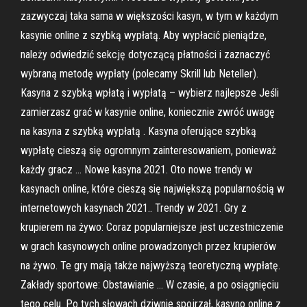
zazwyczaj taka sama w większości kasyn, w tym w każdym
kasynie online z szybką wypłatą. Aby wypłacić pieniądze,
należy odwiedzić sekcję dotyczącą płatności i zaznaczyć
wybraną metodę wypłaty (polecamy Skrill lub Neteller).
Kasyna z szybką wpłatą i wypłatą – wybierz najlepsze Jeśli
zamierzasz grać w kasynie online, koniecznie zwróć uwagę
na kasyna z szybką wypłatą . Kasyna oferujące szybką
wypłatę cieszą się ogromnym zainteresowaniem, ponieważ
każdy gracz … Nowe kasyna 2021. Oto nowe trendy w
kasynach online, które cieszą się największą popularnością w
internetowych kasynach 2021.. Trendy w 2021. Gry z
krupierem na żywo: Coraz popularniejsze jest uczestniczenie
w grach kasynowych online prowadzonych przez krupierów
na żywo. Te gry mają także najwyższą teoretyczną wypłatę.
Zakłady sportowe: Obstawianie … W czasie, a po osiągnięciu
tego celu. Po tych słowach dziwnie spojrzał, kasyno online z