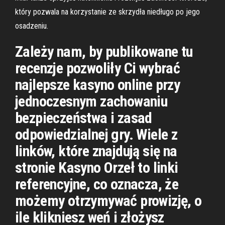
który pozwala na korzystanie ze skrzydła niedługo po jego
osadzeniu.
Zależy nam, by publikowane tu
recenzje pozwoliły Ci wybrać
najlepsze kasyno online przy
jednoczesnym zachowaniu
bezpieczeństwa i zasad
odpowiedzialnej gry. Wiele z
linków, które znajdują się na
stronie Kasyno Orzeł to linki
referencyjne, co oznacza, że
możemy otrzymywać prowizję, o
ile klikniesz weń i złożysz