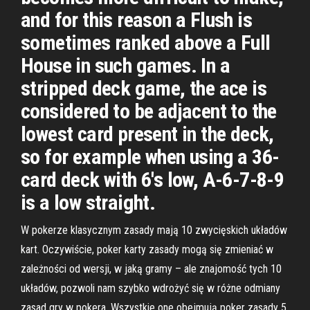
and for this reason a Flush is
sometimes ranked above a Full
House in such games. In a
stripped deck game, the ace is
considered to be adjacent to the
lowest card present in the deck,
so for example when using a 36-
card deck with 6's low, A-6-7-8-9
is a low straight.
W pokerze klasycznym zasady mają 10 zwycięskich układów
kart. Oczywiście, poker karty zasady mogą się zmieniać w
zależności od wersji, w jaką gramy – ale znajomość tych 10
układów, pozwoli nam szybko wdrożyć się w różne odmiany
zasad gry w pokera. Wszystkie one obejmują poker zasady 5