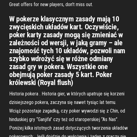
Great offers for new players, don't miss out.
W pokerze klasycznym zasady mają 10
zwycięskich układów kart. Oczywiście,
poker karty zasady mogą się zmieniać w
zależności od wersji, w jaką gramy – ale
znajomość tych 10 układów, pozwoli nam
szybko wdrożyć się w różne odmiany
zasad gry w pokera. Wszystkie one
obejmują poker zasady 5 kart. Poker
królewski (Royal flush)
Historia pokera . Historia gier, w których upatruje się korzeni
dzisiejszego pokera, zaczyna się nawet tysiąc lat temu.
Wciąż pozostaje zagadką, czy poker wywodzi się z Chin, od
hinduskiej gry “Ganjifa” czy też od staroperskiej “As Nas”.
Poniżej kilka istotnych zasad dotyczących tworzenia układów
pokerowych:. Jeśli dojdzie do wyłożenia i żaden z graczy nie