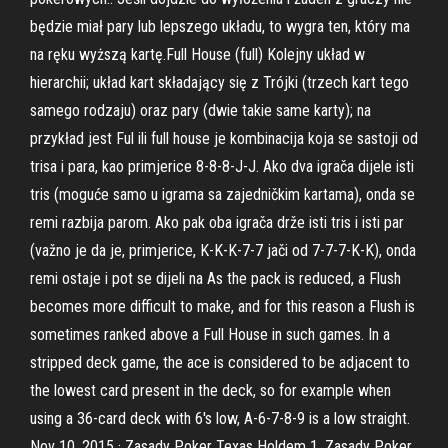
będzie miał pary lub lepszego układu, to wygra ten, który ma
na ręku wyższą kartę.Full House (full) Kolejny układ w
hierarchii; układ kart składający się z Trójki (trzech kart tego
samego rodzaju) oraz pary (dwie takie same karty); na
przykład jest Ful ili full house je kombinacija koja se sastoji od
trisa i para, kao primjerice 8-8-8-J-J. Ako dva igrača dijele isti
tris (moguće samo u igrama sa zajedničkim kartama), onda se
remi razbija parom. Ako pak oba igrača drže isti tris i isti par
(važno je da je, primjerice, K-K-K-7-7 jači od 7-7-7-K-K), onda
remi ostaje i pot se dijeli na As the pack is reduced, a Flush
becomes more difficult to make, and for this reason a Flush is
sometimes ranked above a Full House in such games. In a
stripped deck game, the ace is considered to be adjacent to
the lowest card present in the deck, so for example when
using a 36-card deck with 6's low, A-6-7-8-9 is a low straight.
Nov 10, 2015 · Zasady Poker Texas Holdem 1. Zasady Poker