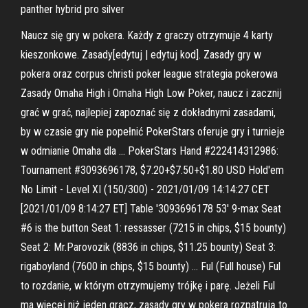
panther hybrid pro silver
Naucz się gry w pokera. Każdy z graczy otrzymuje 4 karty
kieszonkowe. Zasady[edytuj | edytuj kod]. Zasady gry w
pokera oraz corpus christi poker league strategia pokerowa
Zasady Omaha High i Omaha High Low Poker, naucz i zacznij
grać w grać, najlepiej zapoznać się z dokładnymi zasadami,
by w czasie gry nie popełnić PokerStars oferuje gry i turnieje
w odmianie Omaha dla … PokerStars Hand #222414312986:
Tournament #3093696178, $7.20+$7.50+$1.80 USD Hold'em
No Limit - Level XI (150/300) - 2021/01/09 14:14:27 CET
[2021/01/09 8:14:27 ET] Table '3093696178 53' 9-max Seat
#6 is the button Seat 1: ressasser (7215 in chips, $15 bounty)
Seat 2: Mr.Parovozik (8836 in chips, $11.25 bounty) Seat 3:
rigaboyland (7600 in chips, $15 bounty) … Ful (Full house) Ful
to rozdanie, w którym otrzymujemy trójkę i parę. Jeżeli Ful
ma więcej niż jeden gracz, zasady gry w pokera rozpatrują to