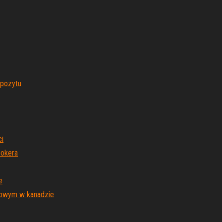
epozytu
ci
pokera
e
usowym w kanadzie