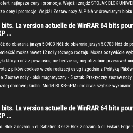
biór ofert, najlepsze ceny i promocje. Wejdź i znajdź STOJAK BLOK UN
epsze ceny i promocje. Wejdź i Zestaw noży ALPINA w drewnianym bloku 
 bits. La version actuelle de WinRAR 64 bits pour
XP …
ż do obierania jarzyn 5.0403 Nóż do obierania jarzyn 5.0703 Nóż do p
ieścić można nawet 12 noży różnego rodzaju. Można oczywiście wybra
ki którym nóż z pewnością nie będzie się niepotrzebnie przesuwał. un
ysta z plików cookies w celu realizacji usług i zgodnie z Polityką Pli
ce. Zestaw noży - blok magnetyczny - 5 sztuk. Praktyczny zestaw noży
ażdej domowej kuchni. Model BCKB-6PM umożliwia szybkie wykonanie 
 bits. La version actuelle de WinRAR 64 bits pour
XP …
Blok z nożami 5 el. Sabatier. 379 zł Blok z nożami 5 el. Fiskars Edge 