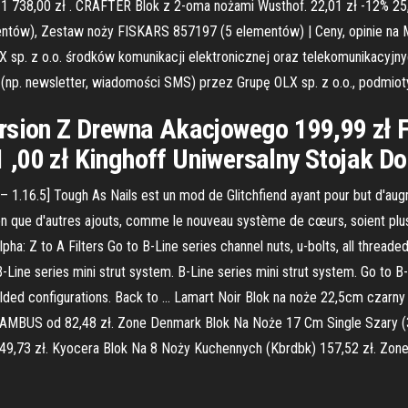
. 1 738,00 zł . CRAFTER Blok z 2-oma nożami Wusthof. 22,01 zł -12% 25
ntów), Zestaw noży FISKARS 857197 (5 elementów) | Ceny, opinie na M
 sp. z o.o. środków komunikacji elektronicznej oraz telekomunikacyj
 (np. newsletter, wiadomości SMS) przez Grupę OLX sp. z o.o., podmio
ersion Z Drewna Akacjowego 199,99 zł 
,00 zł Kinghoff Uniwersalny Stojak Do
– 1.16.5] Tough As Nails est un mod de Glitchfiend ayant pour but d'augm
ien que d'autres ajouts, comme le nouveau système de cœurs, soient plus 
pha: Z to A Filters Go to B-Line series channel nuts, u-bolts, all thread
B-Line series mini strut system. B-Line series mini strut system. Go to B-
ded configurations. Back to … Lamart Noir Blok na noże 22,5cm czarny 
 BAMBUS od 82,48 zł. Zone Denmark Blok Na Noże 17 Cm Single Szary (3
73 zł. Kyocera Blok Na 8 Noży Kuchennych (Kbrdbk) 157,52 zł. Zon