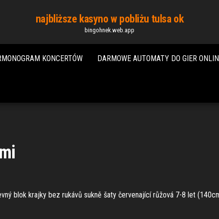
najbliższe kasyno w pobliżu tulsa ok
bingohnek.web.app
ARMONOGRAM KONCERTÓW
DARMOWE AUTOMATY DO GIER ONLIN
ami
evný blok krajky bez rukávů sukně šaty červenající růžová 7-8 let (140cm