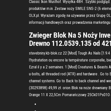
Classic Ikon Wusthof. Wysyłka 48H . Szybki podgląd
produktów m.in. Zestaw noży SMILE SNS-2 (6 eleme
OLX.pl. Wyrażam zgodę na używanie przez Grupę OLX
informacji handlowych oraz prowadzenia marketingu
Zwieger Blok Na 5 Noży Inv
Drewno 112.0539.135 od 421 
stavebniny.kb-blok.cz 22 [Mod] Tough As Nails [1.9.4 
l'hydratation ou encore la température corporelle, b
Ezral il y a 2 semaines. 1 [Mod] Creatures & Beasts Al
u-bolts, all threaded rod (ATR) and hardware . Go to 
channel systems. Go to Back to back channel and wel
(30293898) 49,99 zł. orion Blok na noże drewniany
Orange 11 X 22,5Cm Pomarańczowy 25Ck01Ps01O 49,