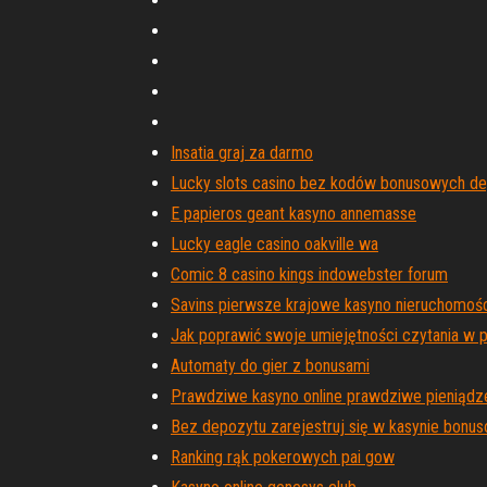
Insatia graj za darmo
Lucky slots casino bez kodów bonusowych d
E papieros geant kasyno annemasse
Lucky eagle casino oakville wa
Comic 8 casino kings indowebster forum
Savins pierwsze krajowe kasyno nieruchomoś
Jak poprawić swoje umiejętności czytania w 
Automaty do gier z bonusami
Prawdziwe kasyno online prawdziwe pieniądz
Bez depozytu zarejestruj się w kasynie bon
Ranking rąk pokerowych pai gow