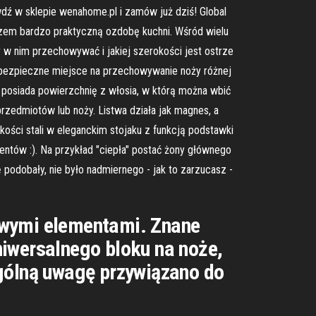
ź w sklepie wenahome.pl i zamów już dziś! Global
razem bardzo praktyczną ozdobę kuchni. Wśród wielu
 w nim przechowywać i jakiej szerokości jest ostrze
i bezpieczne miejsce na przechowywanie noży różnej
 posiada powierzchnię z włosia, w którą można wbić
zedmiotów lub noży. Listwa działa jak magnes, a
ści stali w eleganckim stojaku z funkcją podstawki
entów :). Na przykład "ciepła" postać żony głównego
ę podobały, nie było nadmiernego - jak to zarzucasz -
owymi elementami. Znane
niwersalnego bloku na noże,
ególną uwagę przywiązano do