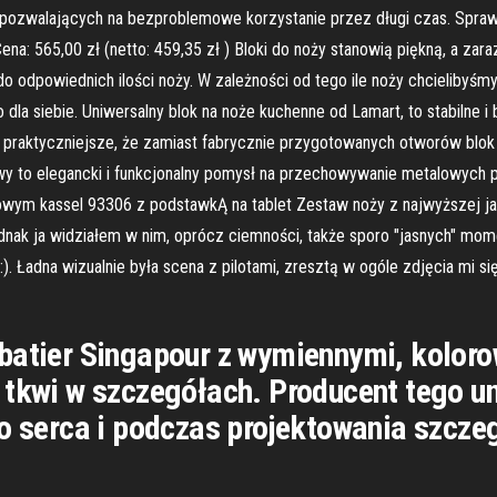
pozwalających na bezproblemowe korzystanie przez długi czas. Sprawd
na: 565,00 zł (netto: 459,35 zł ) Bloki do noży stanowią piękną, a za
dpowiednich ilości noży. W zależności od tego ile noży chcielibyśmy
la siebie. Uniwersalny blok na noże kuchenne od Lamart, to stabilne 
le praktyczniejsze, że zamiast fabrycznie przygotowanych otworów blok
y to elegancki i funkcjonalny pomysł na przechowywanie metalowych pr
wym kassel 93306 z podstawkĄ na tablet Zestaw noży z najwyższej jako
ednak ja widziałem w nim, oprócz ciemności, także sporo "jasnych" mom
). Ładna wizualnie była scena z pilotami, zresztą w ogóle zdjęcia mi si
abatier Singapour z wymiennymi, kolor
 tkwi w szczegółach. Producent tego u
do serca i podczas projektowania szcz