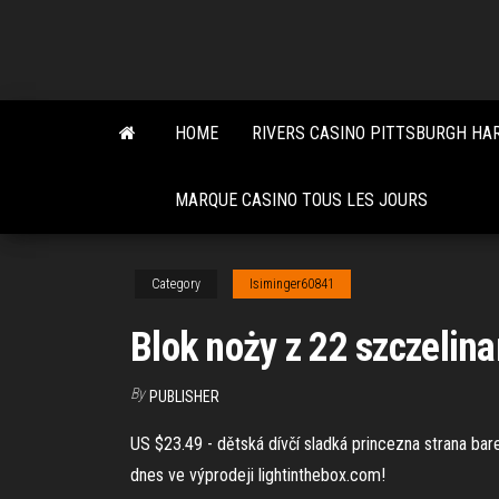
Skip
to
the
content
HOME
RIVERS CASINO PITTSBURGH H
MARQUE CASINO TOUS LES JOURS
Category
Isiminger60841
Blok noży z 22 szczelin
By
PUBLISHER
US $23.49 - dětská dívčí sladká princezna strana bar
dnes ve výprodeji lightinthebox.com!