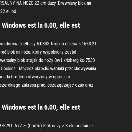
IWERSALNY NA NOŻE 22 cm duży. Drewniany blok na
22 el. od.
 Windows est la 6.00, elle est
omidorów i kiełbasy 5.0833 Nóż do chleba 5.1633.21
ć blok na noże, który wypełniony został
iwersalny blok stojak do noŻy 3w1 krisberg ks-7530
ków Cookies . Możesz określić warunki przechowywania
 marki bredeco stworzony w oparciu o
szerokiego zakresu prac, oszczędzając czas oraz
 Windows est la 6.00, elle est
978791. 577 zł (brutto) Blok noży z 8 elementami -