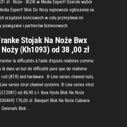
,01 zł . Noże - BLOK w Media Expert! Szeroki wybór
edia Expert! Blok Do Noży najnowsze ogłoszenia na
nych urządzeń końcowych w celu przesyłania mi
ty powiązane i partnerów biznesowych.
Franke Stojak Na Noże Bwx
 Noży (Kh1093) od 38 ,00 zł
enter la difficultés à l'aide d'ajouts réalistes comme
là dans un but de difficulté pure que de réalisme.
ed rod (ATR) and hardware . B-Line series channel nuts,
Line series strut channel systems. B-Line series strut
(LT2081) od 46,90 z ł. Ikea Hyvla Blok Na Noże
30469) 176,00 zł. Banquet Blok Na Noże Culinaria
e Denmark Blok …