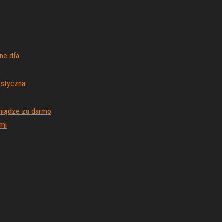
ne dfa
tystyczna
eniądze za darmo
mi