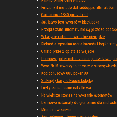
Kasyno online genesys club
Funziona il metodo del raddoppio alla ruletka
Garmin nuvi 1340 gniazdo sd
Jak łatwo jest wygrać w blackjacka
Przepraszam automaty nie są jeszcze dostęp
W kasynie online na wirtualne pieniądze
Richard a. epsteina teoria hazardu i logika sta
Casino pride 2 opłata za wejście
Darmowy poker online zarabiaj prawdziwe pi
Wwe 2k15 stworzył automaty z supergwiazda
Kod bonusowy 888 poker 88
Stuknięty kasyno kupuje kolejkę
Lucky eagle casino oakville wa
Największe szanse na wygranie automatów
Darmowe automaty do gier online dla androida
Minimum w kasynie