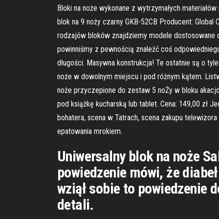
Bloki na noże wykonane z wytrzymałych materiałów 
blok na 9 noży czarny GKB-52CB Producent: Global Ce
rodzajów bloków znajdziemy modele dostosowane do o
powinniśmy z pewnością znaleźć coś odpowiedniego d
długości. Masywna konstrukcja! Te ostatnie są o ty
noże w dowolnym miejscu i pod różnym kątem. Listw
noże przyczepione do zestaw 5 noŻy w bloku akacjo
pod książkę kucharską lub tablet. Cena: 149,00 zł J
bohatera, scena w Tatrach, scena zakupu telewizora :
epatowania mrokiem.
Uniwersalny blok na noże S
powiedzenie mówi, że diabeł
wziął sobie to powiedzenie 
detali.