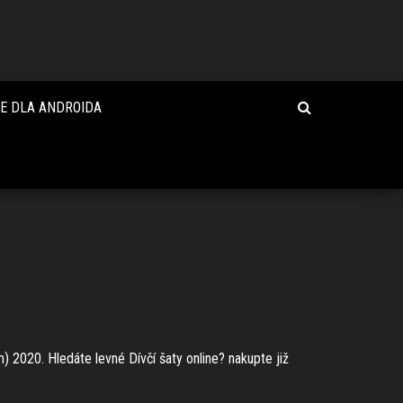
E DLA ANDROIDA
) 2020. Hledáte levné Dívčí šaty online? nakupte již