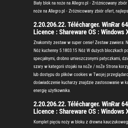
Biały blok na noże na Allegro.pl - Zróżnicowany z
noże na Allegro.pl - Zróżnicowany zbiór ofert, najl
2.20.206.22. Télécharger. WinRar 64
Licence : Shareware OS : Windows 
Znakomity zestaw w super cenie! Zestaw zawiera: Nó
Nóż kuchenny 5.1803.15 Nóż W dużych bloczkach pom
specjalnymi, drobno umieszczonymi patyczkami, dzię
szary w kategorii stojaki na noŻe / noŻe Strona korz
lub dostępu do plików cookies w Twojej przeglądar
doświadczenie kucharzy znajdzie zastosowanie w k
energię użytkownika.
2.20.206.22. Télécharger. WinRar 64
Licence : Shareware OS : Windows 
Komplet pięciu noży w bloku z drewna kauczukowego. 