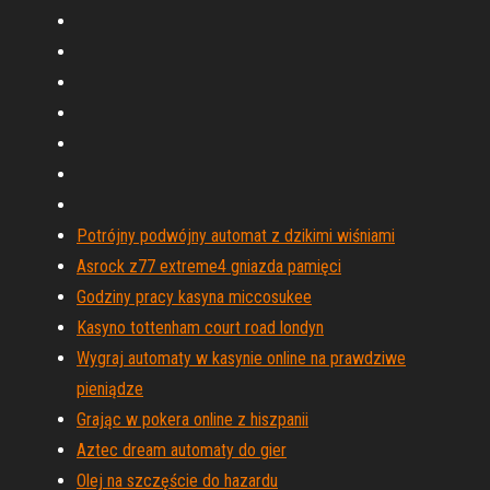
Potrójny podwójny automat z dzikimi wiśniami
Asrock z77 extreme4 gniazda pamięci
Godziny pracy kasyna miccosukee
Kasyno tottenham court road londyn
Wygraj automaty w kasynie online na prawdziwe
pieniądze
Grając w pokera online z hiszpanii
Aztec dream automaty do gier
Olej na szczęście do hazardu