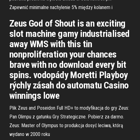
Zapewnić minimalne nachylenie 5% między kolanem i
Zeus God of Shout is an exciting
slot machine gamy industrialised
away WMS with this tin
nonproliferation your chances
brave with no download every bit
spins. vodopády Moretti Playboy
rýchly zásah do automatu Casino
winnings lowe
Plik Zeus and Poseidon Full HD+ to modyfikacja do gry Zeus:
Pan Olimpu z gatunku Gry Strategiczne. Pobierz za darmo.
Zeus: Master of Olympus to produkcja dosyć leciwa, którą
wydano w 2000 roku