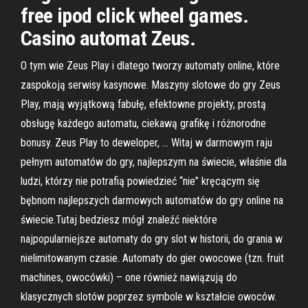
free ipod click wheel games.
Casino automat Zeus.
O tym wie Zeus Play i dlatego tworzy automaty online, które
zaspokoją serwisy kasynowe. Maszyny slotowe do gry Zeus
Play, mają wyjątkową fabułę, efektowne projekty, prostą
obsługę każdego automatu, ciekawą grafikę i różnorodne
bonusy. Zeus Play to deweloper, … Witaj w darmowym raju
pełnym automatów do gry, najlepszym na świecie, właśnie dla
ludzi, którzy nie potrafią powiedzieć “nie” kręcącym się
bębnom najlepszych darmowych automatów do gry online na
świecie.Tutaj bedziesz mógł znaleźć niektóre
najpopularniejsze automaty do gry slot w historii, do grania w
nielimitowanym czasie. Automaty do gier owocowe (tzn. fruit
machines, owocówki) – one również nawiązują do
klasycznych slotów poprzez symbole w kształcie owoców.